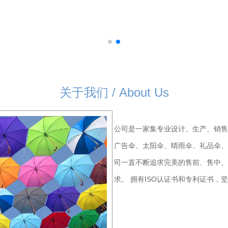
关于我们 / About Us
公司是一家集专业设计、生产、销售
广告伞、太阳伞、晴雨伞、礼品伞、
司一直不断追求完美的售前、售中、
求。 拥有ISO认证书和专利证书