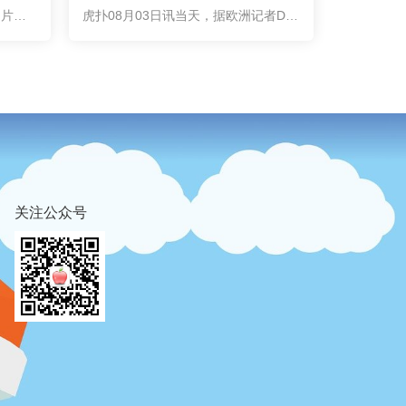
志在追分的成齐蓉城体育录像/图片，莫得给刚刚规复的元气的山东泰山队契机，2-1拿下，赛季三杀，报了上赛季之仇。 山东泰山队，目下场下莫得东歪西倒的事。统共元气心灵齐在球场上了，也打出一些履行，可是未几。对阵蓉城这场，泰山队开场即是两条边路和长传打死后，况且打得很坚定，对蓉城形成一定威迫，但被蓉城守住稳健过来后，泰山队撑不住了。泰山队最大的问题是后场抓球后，中场压根莫得若干策应，不管是李源一，一经马德鲁加，齐莫得拿球组织智商。再加上克雷桑等不在熟识的位置上，就很劳作了。而蓉城技战略更锻练，东谈主
虎扑08月03日讯当天，据欧洲记者DonatasUrbonas报说念，多纳塔斯-莫泰尤纳斯已不在法国俱乐部摩纳哥的将来计算之中。 球队新任主帅瓦斯里斯-斯潘诺里斯已将莫泰舍弃在球队计算除外，莫泰与摩纳哥的左券还有一年才到期。 音讯东说念主士告诉《BasketNews》，他正在积极寻找其他契机，以展示我方在场上场下的后果和指引力。 24-25赛季，莫泰共计出战29场比赛，场均取得6.4分3.1篮板0.9助攻，投篮射中率59.3%美洲买球站体育信息，三分47.3%。
关注公众号