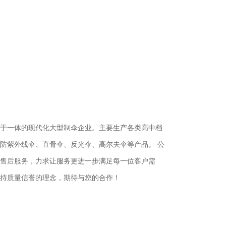
于一体的现代化大型制伞企业。主要生产各类高中档
防紫外线伞、直骨伞、反光伞、高尔夫伞等产品。 公
售后服务，力求让服务更进一步满足每一位客户需
，坚持质量信誉的理念，期待与您的合作！