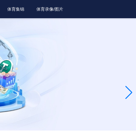
体育集锦
体育录像/图片