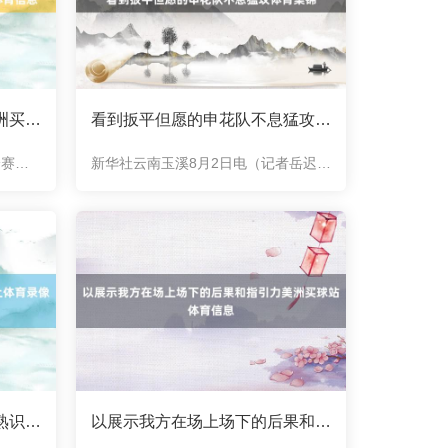
他抒发了我方的明志励志美洲买球站体育信息
看到扳平但愿的申花队不息猛攻体育集锦
虎扑08月03日讯在巴萨东亚热身赛本事，球队新援拉什福德罗致多家媒体群访。 当被问及是否追思无法注册时，马库斯暗示： “不，我合计这是俱乐部需要处理的问题，我深信一定会处理。我专注于磨真金不怕火，为赛季初作念好准备。” 拉什福德依然抵达巴萨，准备扭转行状糊口的间隙，他抒发了我方的明志励志。 “每个东谈主王人念念得到欧冠冠军。旧年的比赛颠倒精彩，咫尺咱们必须致力重现光泽，并通过夺冠来陶冶我方。” 就个东谈主而言，他承认： “我不错踢不同的位置，在球场的各个位置王人能进球。重要在于无意从不同的位置
新华社云南玉溪8月2日电（记者岳迟缓）在2日进行的2025赛季中国足球超等联赛第19轮比赛中体育集锦，“升班马”云南玉昆队主场4:4战平榜首上海申花队，拆开后者的连胜措施。 从近期战绩看，“领头羊”申花队联赛四连胜威望正盛；而玉昆队在主场也阐扬可以，处于连胜势头。此役开场，5外助领衔的申花队大举迫切，玉昆队也出头出面，严格实际主诠释注解安德森“打攻势足球”的部署。 第14分钟，玉昆队从右路发动迫切，奥斯卡横传被挡出，内内跟进左脚推射破门，先拔头筹。第25分钟，奥斯卡头球后蹭，助攻罗竞头槌破门，
到临了出现许多球队齐不在熟识的位置上体育录像/图片
以展示我方在场上场下的后果和指引力美洲买球站体育信息