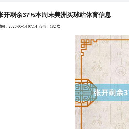
张开剩余37%本周末美洲买球站体育信息
间：2026-05-14 07:14
点击：182 次