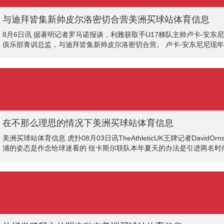
与迪拜皆集新帅皮尔洛密切合营美洲买球站体育信息
8月6日讯 据著明记者罗马诺报谈，利雅获取手U17梯队主帅卢卡-安
俱乐部青训总监，与迪拜皆集新帅皮尔洛密切合营。 卢卡-安东尼尼现
走上捏教岗亭，2024年11月出任利雅获取手U17主帅。
在不那么理思的情况下美洲买球站体育信息
美洲买球站体育信息 虎扑08月03日讯TheAthleticUK王牌记者Davi
浦的姿态是作念给球迷看的 纽卡斯尔联队本年夏天的办法是引进两名时
此球队的要害任务之一便是新援——以及为伊萨克提供替补。 正因如斯