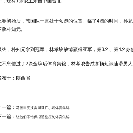
手，还有1东谈主来自中国台北。
比赛初始后，韩国队一直处于领跑的位置。临了4圈的时间，孙
不敌朴知元。
最终，朴知元拿到冠军，林孝埈缺憾赢得亚军，第3名、第4名亦
在不息错过了2块金牌后体育集锦，林孝埈告成参预短谈速滑男人
发布于：陕西省
上一篇：
马德里竞技雷同遮拦小觑体育集锦
下一篇：
让他们不错保捏通盘压制体育集锦