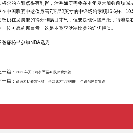
西格尔的不雅点很有利旨，活塞如实需要在本年夏天加强前场深
季在中国联赛中这位身高7英尺2英寸的中锋场均孝顺16.6分、10.5
管杨仍在发展他的得分和瞩目才气，但要是他保握卓绝，特地是
另一位可靠的瞩目者，这是本赛季活塞比赛的迫切特质。
杨瀚森秘书参加NBA选秀
上一篇：
2026年天下杯扩军至48队体育集锦
下一篇：
高诗岩批驳陶汉林一事曾成为篮球圈的一个话题体育集锦